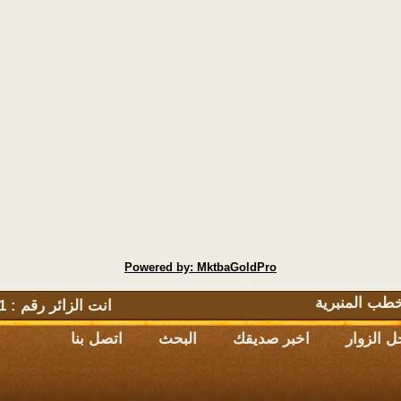
Powered by: MktbaGoldPro
طب المنبرية
انت الزائر رقم : 2608221 يتصفح الموقع حاليا : 365
 الزوار
اخبر صديقك
البحث
اتصل بنا