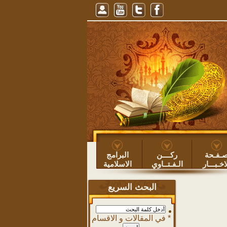
لليل ونوم النهار، للشيخ عبيد الطوياوي
=> عبيد بن عساف الطوياوي ۞
خطبة: حفظ
ـفـحة
ركــــن
البرامج
اخـبـــار
الـفـتــاوي
الاسلامية
البحث السريع
في المقالات و الاقسام *