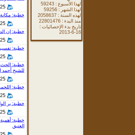
لهذا الأسبوع :
59243
0:21
لهذا الشهر :
59256
خطبة: مكانة 
لهذه السنة :
2058637
منذ البدء :
22801476
1:03
تاريخ بدء الإحصائيات :
خطبة: إن الد
16-6-2013
7:14
خطبة: تفسير 
6:50
خطبة: الحث ع
للشيخ أحمد ا
3:03
خطبة: اللحمة
3:05
خطبة: بر الوا
2:36
خطبة: أهمية 
العتيق
2:21