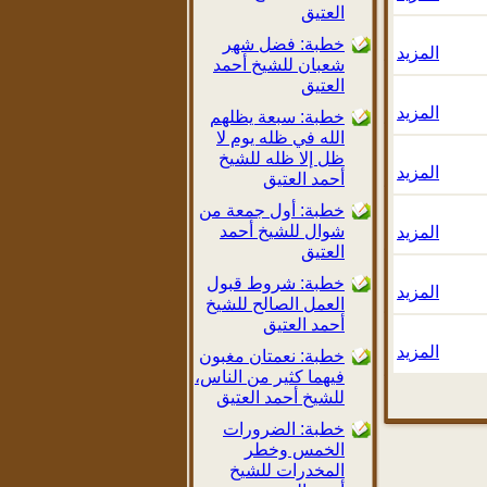
العتيق
خطبة: فضل شهر
المزيد
شعبان للشيخ أحمد
العتيق
المزيد
خطبة: سبعة يظلهم
الله في ظله يوم لا
ظل إلا ظله للشيخ
المزيد
أحمد العتيق
خطبة: أول جمعة من
شوال للشيخ أحمد
المزيد
العتيق
خطبة: شروط قبول
المزيد
العمل الصالح للشيخ
أحمد العتيق
المزيد
خطبة: نعمتان مغبون
فيهما كثير من الناس،
للشيخ أحمد العتيق
خطبة: الضرورات
الخمس وخطر
المخدرات للشيخ