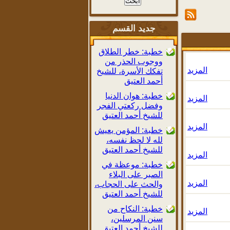
جديد القسم
خطبة: خطر الطلاق
ووجوب الحذر من
المزيد
تفكك الأسرة، للشيخ
أحمد العتيق
خطبة: هوان الدنيا
المزيد
وفضل ركعتي الفجر
للشيخ أحمد العتيق
المزيد
خطبة: المؤمن يعيش
لله لا لحظ نفسه،
للشيخ أحمد العتيق
المزيد
خطبة: موعظة في
الصبر على البلاء
المزيد
والحث على الحجاب،
للشيخ أحمد العتيق
خطبة: النكاح من
المزيد
سنن المرسلين،
للشيخ أحمد العتيق