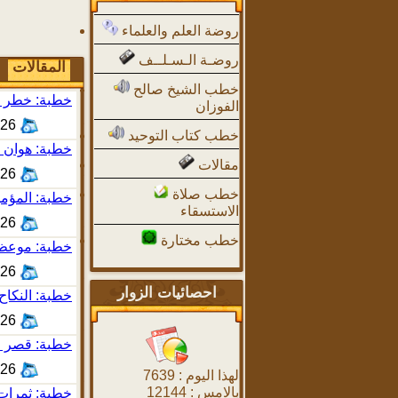
روضة العلم والعلماء
روضـة الـسـلــف
المقالات
خطب الشيخ صالح
خطبة: خطر ال
الفوزان
7:43
خطب كتاب التوحيد
خطبة: هوان ا
مقالات
7:15
خطب صلاة
خطبة: المؤمن
الاستسقاء
8:32
خطب مختارة
خطبة: موعظة 
7:39
احصائيات الزوار
خطبة: النكاح
8:43
خطبة: قصر ال
1:12
لهذا اليوم :
7639
بالامس :
12144
خطبة: ثمرات 