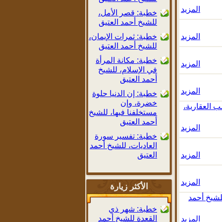
المزيد
خطبة: قصر الأمل،
للشيخ أحمد العتيق
المزيد
خطبة: ثمرات الإيمان،
للشيخ أحمد العتيق
خطبة: مكانة المرأة
المزيد
في الإسلام، للشيخ
أحمد العتيق
المزيد
خطبة: إن الدنيا حلوة
خضرة، وإن
 العقارية،
مستخلفنا فيها، للشيخ
أحمد العتيق
المزيد
خطبة: تفسير سورة
العاديات، للشيخ أحمد
المزيد
العتيق
المزيد
الأكثر زيارة
لشيخ أحمد
خطبة: شهر ذي
القعدة للشيخ أحمد
المزيد