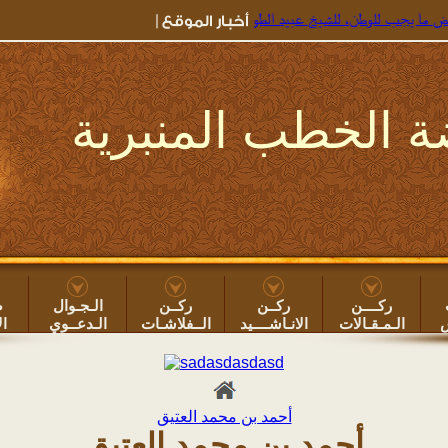
يجب للوطن، للشيخ عبيد الطوياوي
=> جديد خطب الروضة ۞
خطبة: بعض أضرار سهر ا
 الخطب المنبرية
ركــــن
ركــن
ركــن
الـجـوال
ص
س
الـمـقـالات
الانـاشــــيد
الــفلاشـات
الـدعــوي
ال
أحمد بن محمد العتيق
أحمد بن محمد العتيق