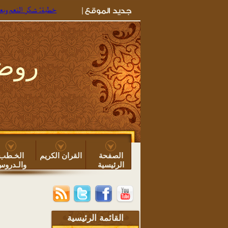
خطبة: شكر النعم وبعض ما 
روضة
الصفحة
القران الكريم
الخـطب
الرئيسية
والـدرو
القائمة الرئيسية