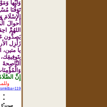
وَليُّها وَم
تَوَفَّنَا مُسْ
الْإِسْلَامَ و
أَحوالَ الْ
اللهُمَّ احِ
يَصدُّون عَن
زَلْزِل الأ
يا متين، الل
بِتَوفِيقِك،
النَّاصِحةَ 
وَالْمُؤْمِنَ
إِنَّ الصَّلَاة
وللمز
atsmktba=119
صوت
0