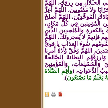
فِي الحـَلالِ مِن رِزقِك، اللَّهُمَّ
َزَايَا وَلاَ مَفْتُونِينَ،
اللَّهُمَّ أَعِزَّ
بَادَكَ الْمُوَحِّدِيْنَ، اللهُمَّ أصلحْ
مِن الْمُؤمِنين فِي كُلِّ مَكانٍ،
كَ بِالكفرةِ والْمُلِحِدِين الذَّين
بِهم فإنهمْ لا يُعجزونَكَ، اللهُمَّ
َسُومُهم سُوءَ العذابِ يا قويُّ
ينَ، اللهُمَّ وَفِّقْ وُلاةَ أَمرِنا
، وَارزقْهُم البِطانةَ الصَّالحةَ
 وَالْمُسْلِمَاتِ، وَالْمُؤْمِنِينَ
جِيبُ الدَّعَوَاتِ، (
وَأَقِمِ الصَّلَاةَ
َهُ يَعْلَمُ مَا تَصْنَعُونَ
).