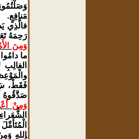
وَصَلْتُمُون
مَنافِعٍ.
فالَّذِي يَص
رَحِمَهُ تَعَ
وَمِنَ الأَمْ
ما دامُوا را
الغالِبِ لا
والْمَوْعِظَ
فَقَطْ، سَو
صَدَّقُوهُ أَ
وَمِنْ أَع
الشُّعَراءِ،
الْمُتَأَمِّل
اللهِ وَمِن