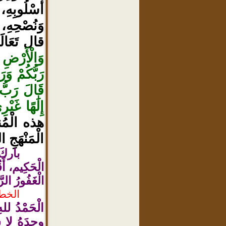
أُسْلُوبِهِ،
وَنُصْحِهِ، 
قال تَعَالَ
وَالْأَرْضِ 
رَبُّكُمْ وَ
قَالَ رَبُّ 
إِلَٰهًا غَي
هذه الْمُنا
الْمَنْهَجِ 
باركَ 
الْحَكِيم، أَق
الْغَفُورُ الر
الخطب
الْحَمْدُ لل
وحدَهُ لا ش