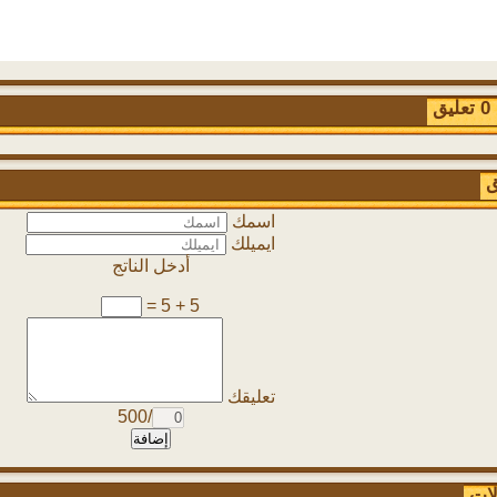
ق
ق
اسمك
ايميلك
أدخل الناتج
5 + 5 =
تعليقك
/500
إضافة
لات