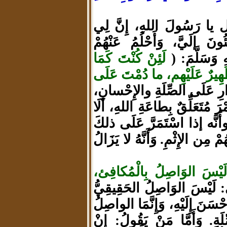
ل يا رَسُولَ اللهِ، إِنَّ لِي
ُونَ إلَيَّ، وَأَحْلُمُ عَنْهُمْ
 وَسَلَّمَ: (
لَئِنْ كُنْتَ كَمَا
 ظَهِيرٌ عَلَيْهِم، ما دُمْتَ عَلَى
ِ عَلَى الصِّلَةِ والإِحْسانِ،
مْرَ مُتَعَلِّقٌ بِطاعَةِ اللهِ، ألَا
أَنَّه إذا اسْتَمَرَّ عَلَى ذلكَ
مْ مِن الإِثْمِ. وَأَنَّهُ لا يَزَالُ
َيْسَ الوَاصِلُ بِالْمُكافِئ،
لَيْسَ الوَاصِلُ الحَقِيقِيُّ
َنَ إِلَيْهِ، وَإِنَّمَا الواصِلُ
ِ. وَأَمَّا مَنْ يَقُولُ: إِنْ