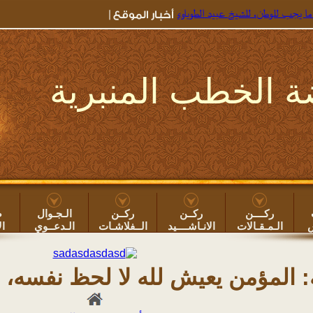
ن، للشيخ عبيد الطوياوي
=> جديد خطب الروضة ۞
خطبة: بعض أضرار سهر الليل ونو
 الخطب المنبرية
ركــــن
ركــن
ركــن
الـجـوال
ص
س
الـمـقـالات
الانـاشــــيد
الــفلاشـات
الـدعــوي
ال
 المؤمن يعيش لله لا لحظ نفسه، ل