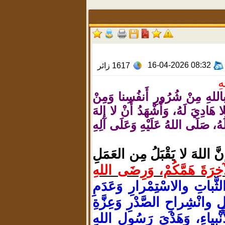
16-04-2026 08:32
1617
زائر
هِ
 باللهِ مِنْ شُرُورِ أَنفُسِنا وَمِنْ
ا هَادِيَ لَهُ، وَأَشْهَدُ أَنْ لا إلهَ
ُهُ، صَلَى اللهُ عَلَيْهِ وَعَلَى آلِهِ
َّ اللهَ لا يَقْبَلُ مِن العَمَلِ
خِرَةَ هَمَّكُمْ، وَرِضَى اللهِ
لثَّباتِ والاسْتِمْرارِ وَعَدَمِ
 وانْشِراحِ الصَّدْرِ وَعِزَّةِ
َنْبِياءِ، وَهَدْيَ رَسُولِ اللهِ