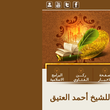
م النهار، للشيخ عبيد الطوياوي
=> عبيد بن عساف الطوياوي ۞
خطبة: حفظ الأوقات
ـفـحة
ركــــن
البرامج
اخـبـــار
الـفـتــاوي
الاسلامية
لشيخ أحمد العتيق