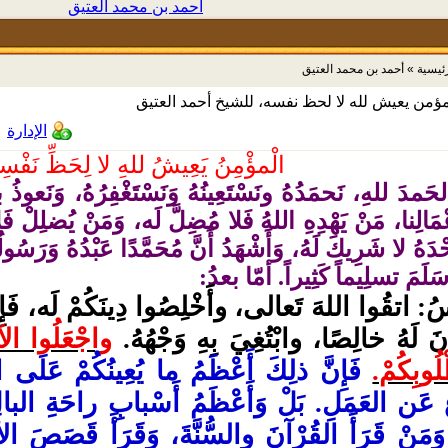
أحمد بن محمد العتيق
رئيسية
»
أحمد بن محمد العتيق
ؤمن يعيش لله لا لحظ نفسه، للشيخ أحمد العتيق
الإدارة
الْمؤْمِنُ يَعِيشُ للهِ لا لِحَظِّ نَفْسِ
الحَمدَ للهِ، نَحمَدُهُ ونَسْتَعِينُهُ وَنَسْتَغْفِرُهُ، وَنَعوذُ
عْمَالِنا، مَنْ يَهْدِهِ اللهُ فَلا مُضِلَّ لَه، وَمَنْ يُضلِلْ فَل
ْدَهُ لا شَرِيكَ لَهُ، وَأَشْهَدُ أَنَّ مُحَمَّدًا عَبْدُهُ وَرَسُول
لَمَ تسلِيماً كَثِيراً. أمّا بعدُ:
سُ: اتقُوا اللهَ تَعالى، وأَخْلِصُوا دِينَكُمْ لَه، فَإِن
نَ لَهُ خالِصًا، وابْتُغِيَ بِهِ وَجْهُهُ.
واجْعَلُوا الآ
لُوبِكُمْ.
فَإِنَّ ذلِكَ أَعْظَمُ ما يُعِينُكُمْ عَلَى ا
 عَن العَمَلِ. بَلْ وَأَعْظَمُ أَسْبابِ راحَةِ البالِ
وَمَنْ قَرَأَ القُرْآنَ والسُّنَّةَ، وَقَرَأَ قَصَصَ الأ