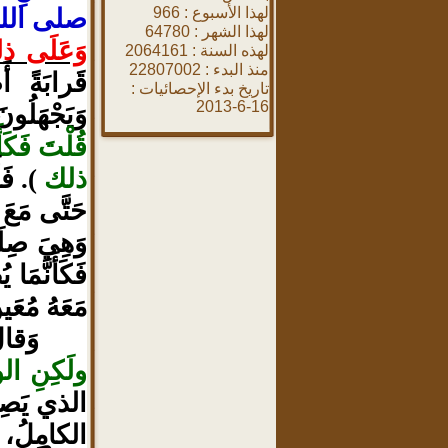
لهذا الأسبوع :
966
صلى الله
لهذا الشهر :
64780
وَعَلَى ذلكَ 
لهذه السنة :
2064161
منذ البدء :
22807002
قَرابَةً أَ
تاريخ بدء الإحصائيات :
16-6-2013
وَيَجْهَلُ
قُلْتَ فَكَأ
ذلك
). فَأ
حَتَّى مَعَ إ
وَهِيَ صِلَ
فَكَأَنَّمَا 
مَعَهُ مُعَين
وَقا
ولَكِنِ الو
الذي يَصِلُ 
الكامِلُ، 