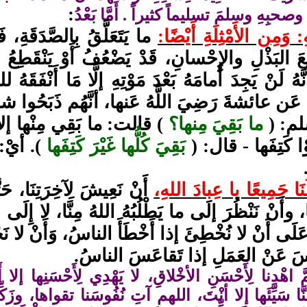
:
صحبِهِ وسلمَ تسليماً كثيراً . أَمَّا بَعْدُ
: وَمِن الأَمْثِلَةِ أَيْضًا:
ما يَتَعَلَّقُ بِالصَّدَقَةِ، فَ
عَ البَذْلِ والإِحْسانِ، قَدْ يَضْعُفُ أَوْ يَنْقَطِع
َّهُ لَنْ يَجِدَ أَمامَهُ بَعْدَ مَوْتِهِ إلَّا مَا أَنْفَقَهُ
ُ، عَن عائشةَ رَضِيَ اللَّهُ عَنها، أنَّهُم ذَبَحُو
لم: (
ما بَقِيَ مِنها؟
) قالت: ما بَقِي مِنْها إلا كَتِ
َوْا كَتِفَها - قال: (
بَقِيَ كُلُّها غَيْرَ كَتِفَها
). أيْ: أ
َنَا جَمِيعًا يا عِبادَ اللهِ،
أَنْ نَعِيشَ لِآخِرَتِنَا، حَتّ
َا، وأَنْ نَنْظُرَ إلَى ما يَطْلُبُهُ اللهُ مِنَّا، لا إِلَ
ا عَلَى أَنْ لا نُخْطِئَ إذا أَخْطَأَ الناسُ، وَأَنْ لا ن
َسَ عَنْ العَمَلِ إذا تَقاعَسَ الناسُ.
ُمَّ اهْدِنا لِأَحْسَنِ الأخْلاقِ، لا يَهْدِي لِأَحْسَنِها إلا 
َّا سَيِّئَها إلا أنْتَ، اللهم آتِ نُفُوسَنا تقواها، وزَكِّ