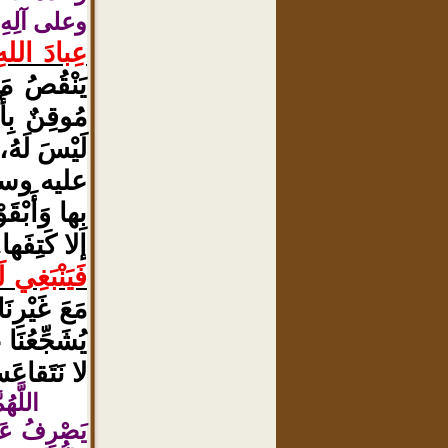
وعلى آلِهِ و
عِبادَ اللهِ
يَنْقُصُ مَ
مُوقِنٌ بِأَن
لَيْسَ لَه
عليه وس
بِها وَأَبْق
إلا كَتِفَها.
فَيَنْبَغِي ل
مَعَ غَيْرِن
يُشَجِّعُنَ
لا نَتَقاع
اللَّه
يَصْرِفُ عَن