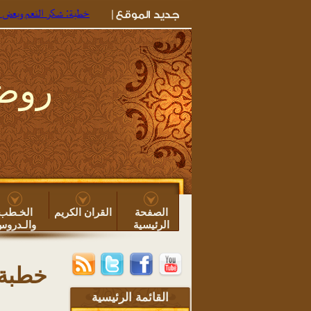
خطبة: شكر النعم وبعض ما يجب للوط
روضة
الصفحة
القران الكريم
الخـطب
الرئيسية
والـدرو
خطبة:
القائمة الرئيسية