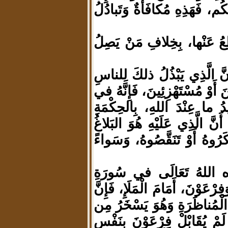
كُم، فَهَذِهِ مُكافَأَةٌ وَتَبادُلُ
طِعُ عَنْها، بِخِلافِ مَنْ يَصِلُ
إِنَّ الَّذِي يَبْذُلُ ذلكَ لِلناسِ
َوْ مُسْتَهْزِئِينَ، فَإِنَّهُ في
 ما عِنْدَ اللهِ، بِالحِكْمَةِ
نَّ الَّذِي عَلَيْهِ هُوَ البَلاغُ
ُوهُ أَوْ تَنَقَّصُوهُ، وَسَواءً
 اللهُ تَعَالَى في سُورَةِ
عَوْنَ، أَمَامَ الْمَلَإِ، فَإِنَّ
َةِ الْمُناظَرَةِ وَهُوَ يَسْخَرُ مِن
ْ يُقَابْلْ فِرْعَوْنَ بِنَفْسِ