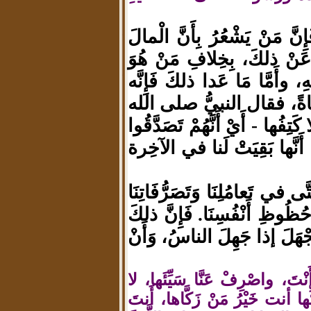
إِنَّ مَنْ يَشْعُرُ بِأَنَّ الْمالَ
ُ عَنْ ذلكَ، بِخِلافِ مَنْ هُوَ
 للهِ، وأَمَّا مَا عَدا ذلكَ فَإِنَّه
ا شاةً، فقال النبيُّ صلى الله
فُها - أَيْ أَنَّهُمْ تَصَدَّقُوا
َنَّها بَقِيَتْ لَنا في الآخِرة
َى في تَعامُلِنَا وَتَصَرُّفَاتِنَا
ى حُظُوظِ أَنْفُسِنَا. فَإِنَّ ذلكَ
َجْهَلَ إذا جَهِلَ الناسُ، وَأَنْ
أَنْتَ، واصْرِفْ عَنَّا سَيِّئَها، لا
ها أنت خَيْرُ مَنْ زَكَّاها، أَنتَ