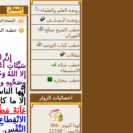
المقال
روضة العلم والعلماء
روضـة الـسـلــف
الصفحة ال
خطب الشيخ صالح
خطبة: الم
الفوزان
خطب كتاب التوحيد
مقالات
إِنَّ 
سَيِّئَاتِ أَ
خطب صلاة
الاستسقاء
إِلا اللهُ وَح
خطب مختارة
وصَحْبِهِ وسَ
أيُّها النا
احصائيات الزوار
إلَّا ما كا
غاَيَةَ مَطْ
الانْقِطاعِ
لهذا اليوم :
966
النَّفْسِ. 
بالامس :
12198