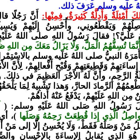
ُ عليه وسلم عَرَفَ ذلك.
أَمْثِلَةٌ وَأَدِلَّةٌ كَثِيرَةٌ، فِمِنْها:
أَنَّ رَجُلًا قا
صِلُهُمْ وَيَقْطَعُونِي، وأُحْسِنُ إِلَيْهِمْ وَيُسِيئ
ونَ عَلَيَّ؟! فقالَ رَسُولُ اللهِ صلى اللهُ عَلَيْهِ
َنَّمَا تُسِفُّهُمُ الْمَلَّ، وَلَا يَزَالُ مَعَكَ مِن اللهِ
َمَرَهُ النبيُّ صلى اللهُ عَلَيه وسلم بالاسْتِمْرار
ِساءَتِهِمْ وَقَطِيعَتِهِمْ وَقُبْحِ أَفْعالِهِمْ، لِأَنَّ الأَ
ةُ الرَّحِمِ، وأَنَّ لَهُ الأَجْرَ العَظِيمَ في ذلكَ. و
يُطْعِمُهُمْ الرَّمادَ الحارَّ، وَهذا تَشْبِيهٌ لِمَا يَلْحَقُهُ
ٌ مِن اللهِ عَلَيْهِمْ، يَدْفَعُ عَنْهُ أَذاهُمْ.
لَ رَسُولُ اللهِ صَلى اللهُ عَلَيْهِ وسلم: (
ل
اصِلُ الَّذِي إِذا قُطِعَتْ رَحِمُهُ وَصَلَها
)، أي: 
مَنْ وَصَلَهُ فَقَطْ، وَلَا يُحْسِنُ إلَّا إلى مَنْ أَحْس
هُوَ الذي يُقابِلُ الإساءَةَ بِالإِحْسانِ والصِّلَة