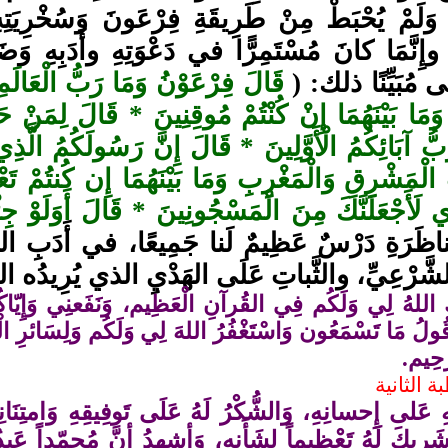
 وَلَمْ يُحْبَطْ مِنْ طَرِيقَةِ فِرْعَونَ وَسُخْرِيَتِهِ،
وإِنَّمَا كانَ مُسْتَمِرًّا في دَعْوَتِهِ وأَدَبِهِ وَضَبْ
ى مُبَيِّنًا ذلك: (
قَالَ فِرْعَوْنُ وَمَا رَبُّ الْعَال
وَمَا بَيْنَهُمَا إِنْ كُنْتُمْ مُوقِنِينَ * قَالَ لِمَنْ ح
رَبُّ آبَائِكُمُ الْأَوَّلِينَ * قَالَ إِنَّ رَسُولَكُمُ الَّذ
الْمَشْرِقِ وَالْمَغْرِبِ وَمَا بَيْنَهُمَا إِن كُنتُمْ تَع
ْرِي لَأَجْعَلَنَّكَ مِنَ الْمَسْجُونِينَ * قَالَ أَوَلَوْ جِ
ظَرَةِ دَرْسٌ عَظِيمٌ لَنا جَمِيعًا، في أَدَبِ الدَّع
الشَّرْعِيِّ، والثَّباتِ عَلَى الهَدْيِ الذي يُرِيدُه اللهُ
اللهُ لِي وَلَكُم فِي القُرآنِ الْعَظِيم، وَنَفَعنِي وَإِيّاكُم
ُولُ مَا تَسْمَعُون وَاسْتَغْفُرُ اللهَ لِي وَلَكُم وَلِسَائرِ الْم
َّحِيم.
ة الثانية
هِ عَلى إِحسانِهِ، وَالشُّكْرُ لَهُ عَلَى تَوفِيقِهِ وَامتِن
َريكَ لَهُ تَعْظِيماً لِشَأَنِهِ، وَأشهدُ أنَّ مُحمّداً ع