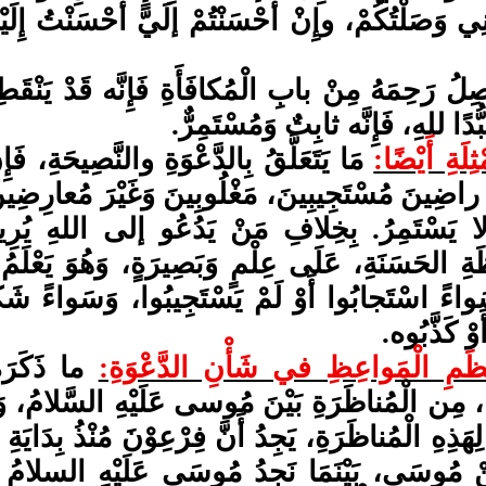
ِي وَصَلْتُكُمْ، وإِنْ أَحْسَنْتُمْ إلَيَّ أَحْسَنْتُ إِلَيْ
ِلُ رَحِمَهُ مِنْ بابِ الْمُكافَأَةِ فَإِنَّه قَدْ يَنْقَ
بُّدًا للهِ، فَإِنَّه ثابِتٌ وَمُسْتَمِرٌّ.
ثِلَةِ أَيْضًا:
مَا يَتَعَلَّقُ بِالدَّعْوَةِ والنَّصِيحَةِ، فَ
ضِينَ مُسْتَجِيبِينَ، مَغْلُوبِينَ وَغَيْرَ مُعارِضِينَ أ
 يَسْتَمِرُ. بِخِلافِ مَنْ يَدُعُو إلى اللهِ يُرِيدُ
ةِ الحَسَنَةِ، عَلَى عِلْمٍ وَبَصِيرَةٍ، وَهُوَ يَعْلَمُ أَ
اءً اسْتَجابُوا أَوْ لَمْ يَسْتَجِيبُوا، وَسَواءً شَكَر
وْ كَذَّبُوه.
ْظَمِ الْمَواعِظِ في شَأْنِ الدَّعْوَةِ:
ما ذَكَرَه
 مِن الْمُناظَرَةِ بَيْنَ مُوسى عَلَيْهِ السَّلامُ، وَفِرْ
َ لِهَذِهِ الْمُناظَرَةِ، يَجِدُ أَنَّ فِرْعِوْنَ مُنْذُ بِدَاي
ْ مُوسَى، بَيْنَمَا نَجِدُ مُوسَى عَلَيْهِ السلامُ لَم