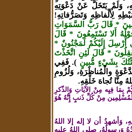
 وَلَمْ يَتَخَلَّ عَنْ دَعْوَتِهِ
طِهِ لِأَلْفاظِهِ وَتَصَرُّفاتِهِ!
َمِينَ * قَالَ رَبُّ السَّمَوَاتِ
َوْلَهُ أَلا تَسْتَمِعُونَ * قَالَ
ِي أُرْسِلَ إِلَيْكُمْ لَمَجْنُونٌ *
ْقِلُونَ * قَالَ لَئِنِ اتَّخَذْتَ
ئْتُكَ بِشَيْءٍ مُّبِينٍ
). فَفِي
ْوَةِ والْمُناظَرَةِ، وَلُزُومِ
 مِنَّا تُجاهَ خَلْقِهِ.
ْ بِمَا فِيِه مِنْ الآيَاتِ وَالذّكرِ
ُسْلِمِين مِنْ كُلِّ ذَنبٍ إِنَّهُ هُوَ
َانِهِ، وَأشهدُ أن لا إله إلا اللهُ
َبدُهُ وَرسولُهُ، صلى اللهُ عليهِ