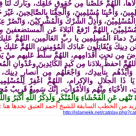
َوْلاها، اللهُمَّ خَلِّصْنا مِن حُقوقِ خَلقِك، وبَاركْ لَنَا 
لِمِينَ، وَأَحْيِنَا مُسْلِمِينَ، وَأَلْحِقْنَا بِالصَّالِحِينَ، غَيْرَ خ
َالْمُسْلِمِيْنَ، وَأَذِلَّ الشِّرْكَ وَالْمُشْرِكِيْنَ، وَانْصُرْ عِ
مُسْلِمِيْنَ، اللهُمَّ ارْفعْ البَلاءَ عَن الْمستضعفينَ 
قنْ دماءَ الْمُسلِمِين يا ربَّ العَالَمِين،
اللهُمَّ عَلي
 دِينِكَ وَيُقَاتِلُون عَبادَك الْمُؤمِنين، اللهُمَّ عَليكَ 
رضَ مِن تحتِ أَقَدَامِهم، اللهُمَّ سلِّطْ عَليهم منْ ي
هُمَّ احفظْ بلادَنا مِن كَيدِ الكَائِدِينَ وعُدْوانِ الْمُعتد
 وَأَيِّدْهُم بِتأَييدِك، وَاجْعَلْهُم مِن أَنصارِ دِينِك
يَا ذَا الجلالِ والإكرامِ، اللهُمَّ اغْفِرْ لِلْمُسْلِمِينَ
اتِ، الأحْيَاءِ مِنْهُم وَالأمْوَاتِ، إِنَّكَ سَمِيعٌ قَرِيبٌ مُ
َ تَنْهَى عَنِ الْفَحْشَاءِ وَالْمُنْكَرِ وَلَذِكْرُ اللَّهِ أَكْبَرُ وَاللّ
يد من الخطب السابقة للشيخ أحمد العتيق تجدها هنا :
http://islamekk.net/catplay.php?c