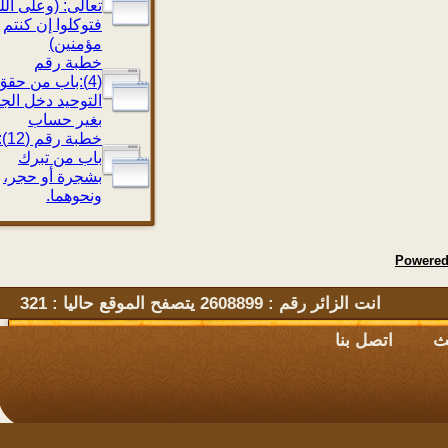
تعالى: (وعلى الله
فتوكلوا إن كنتم
مؤمنين)
خطبة رقم
(4):باب من حقق
التوحيد دخل الجنة
بغير حساب
خطبة رقم (12):
باب من تبرك
بشجرة أو حجر،
ونحوهما.
Powe
انت الزائر رقم : 2608899 يتصفح الموقع حاليا : 321
اتصل بنا