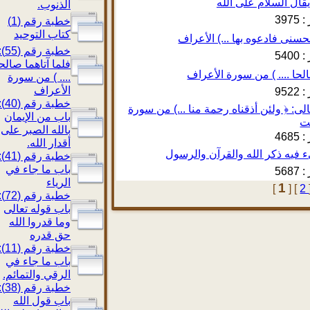
الذنوب.
397
خطبة رقم (1)
كتاب التوحيد
خطبة رقم (55):
540
فلما آتاهما صالحا
.... ) من سورة
الأعراف
952
خطبة رقم (40):
 تعالى: ﴿ ولئن أذقناه رحمة منا ...) من سورة
باب من الإيمان
بالله الصبر على
468
أقدار الله.
خطبة رقم (41):
باب ما جاء في
568
الرياء
1
[
]
خطبة رقم (72):
باب قوله تعالى
وما قدروا الله
حق قدره
خطبة رقم (11):
باب ما جاء في
الرقي والتمائم.
خطبة رقم (38):
باب قول الله