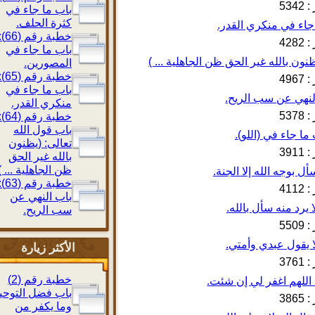
534
باب ما جاء في
كثرة الحلف.
خطبة رقم (66):
428
باب ما جاء في
المصورين.
خطبة رقم (65):
496
باب ما جاء في
منكري القدر.
537
خطبة رقم (64):
باب قول الله
تعالى: (يظنون
391
بالله غير الحق
ظن الجاهلية ... )
خطبة رقم (63):
411
باب النهي عن
سب الريح.
550
الأكثر زيارة
376
خطبة رقم (2)
باب فضل التوحيد
386
وما يكفر من