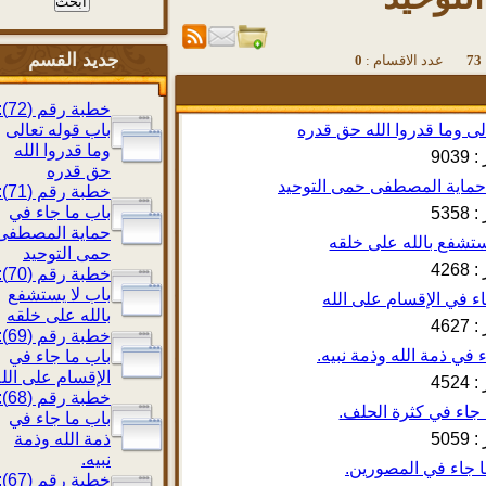
جديد القسم
دد الاقسام :
0
خطبة رقم (72):
باب قوله تعالى
وما قدروا الله
903
حق قدره
خطبة رقم (71):
باب ما جاء في
535
حماية المصطفى
حمى التوحيد
426
خطبة رقم (70):
باب لا يستشفع
بالله على خلقه
462
خطبة رقم (69):
باب ما جاء في
الإقسام على الله
452
خطبة رقم (68):
باب ما جاء في
505
ذمة الله وذمة
نبيه.
خطبة رقم (67):