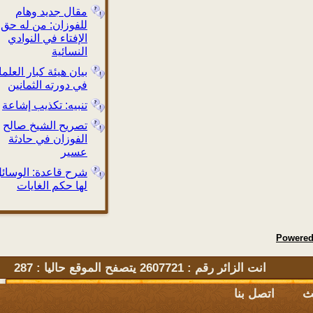
مقال جديد وهام
للفوزان: من له حق
الإفتاء في النوادي
النسائية
بيان هيئة كبار العلماء
في دورته الثمانين
تنبيه: تكذيب إشاعة
تصريح الشيخ صالح
الفوزان في حادثة
عسير
شرح قاعدة: الوسائل
لها حكم الغايات
Powe
انت الزائر رقم : 2607721 يتصفح الموقع حاليا : 287
اتصل بنا