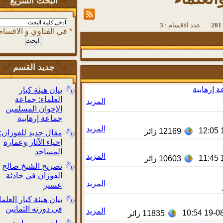
البحث السريع
عدد الاقسام :
3
في الفتاوي و الاقسام *
جديد القسم
رهابية
بيان هيئة كبار
العلماء: جماعة
المزيد
الإخوان المسلمين
جماعة إرهابية
المزيد
12169
زائر
مقال جديد للفوزان:
إحياء الآثار وعمارة
المساجد
المزيد
10603
زائر
تصريح الشيخ صالح
الفوزان في حادثة
المزيد
عسير
بيان هيئة كبار العلماء
في دورته الثمانين
المزيد
19-
11835
زائر