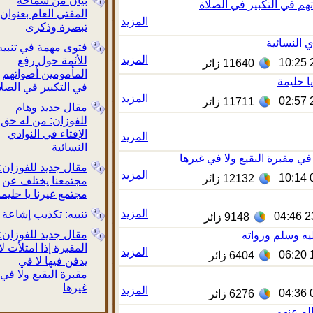
بيان من سماحة
في التكبير في الصلاة
المفتي العام بعنوان:
المزيد
تبصرة وذكرى
نسائية
فتوى مهمة في تنبيه
المزيد
للأئمة حول رفع
11640
زائر
المأمومين أصواتهم
ليمة
في التكبير في الصلاة
المزيد
11711
زائر
مقال جديد وهام
للفوزان: من له حق
الإفتاء في النوادي
المزيد
النسائية
 مقبرة البقيع ولا في غيرها
مقال جديد للفوزان:
المزيد
12132
زائر
مجتمعنا يختلف عن
مجتمع غيرنا يا حليمة
المزيد
تنبيه: تكذيب إشاعة
9148
زائر
مقال جديد للفوزان:
وسلم ورواته
المقبرة إذا امتلأت لا
المزيد
6404
زائر
يدفن فيها لا في
مقبرة البقيع ولا في
غيرها
المزيد
6276
زائر
عنهم