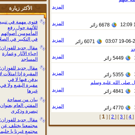
المزيد
الأكثر زيارة
فتوى مهمة في تنبيه
المزيد
6678
زائر
للأئمة حول رفع
المأمومين أصواتهم
في التكبير في الصلاة
المزيد
19-06-
6071
زائر
مقال جديد للفوزان:
إحياء الآثار وعمارة
المزيد
5449
زائر
المساجد
مقال جديد للفوزان:
المزيد
المقبرة إذا امتلأت لا
5355
زائر
يدفن فيها لا في
لى الله عليه وسلم
مقبرة البقيع ولا في
المزيد
غيرها
4841
زائر
بيان من سماحة
المفتي العام بعنوان:
المزيد
4770
زائر
تبصرة وذكرى
1
[
]
[
2
]
[
3
]
[
مقال جديد للفوزان:
مجتمعنا يختلف عن
مجتمع غيرنا يا حليمة