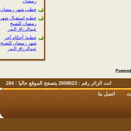
رمضان
خطب شهر رمضان
خطبة استقبال شهر
رمضان للشيخ
عبدالرزاق البدر
خطبة: أحكام آخر
شهر رمضان للشيخ
عبدالرزاق البدر
Powe
انت الزائر رقم : 2608623 يتصفح الموقع حاليا : 284
اتصل بنا