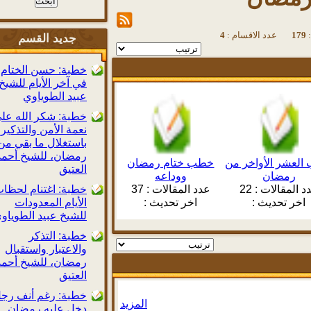
1
عدد الاقسام :
4
جديد القسم
خطبة: حسن الختام
في آخر الأيام للشيخ
عبيد الطوياوي
خطبة: شكر الله على
نعمة الأمن والتذكير
باستغلال ما بقي من
رمضان، للشيخ أحمد
شر الأواخر من
خطب ختام رمضان
العتيق
رمضان
ووداعه
لمقالات :
22
عدد المقالات :
37
خطبة: اغتنام لحظات
ر تحديث :
اخر تحديث :
الأيام المعدودات
للشيخ عبيد الطوياوي
خطبة: التذكر
والاعتبار واستقبال
رمضان، للشيخ أحمد
العتيق
خطبة: رغم أنف رجل
المزيد
دخل عليه رمضان