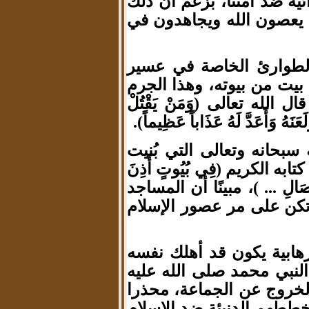
ائية ضد أمتنا، بزعم أن ذلك
 يعصون الله ويجاهدون في
الطوارئ الخاصة في عسير
بيت من بيوته، وهذا الجرم
له تعالى (وَمَنْ يَقْتُلْ
َعَنَهُ وَأَعَدَّ لَهُ عَذَاباً عَظِيماً).
بحانه وتعالى التي بُنيت
 الكريم (فِي بُيُوتٍ أَذِنَ
ّ وَالْآَصَالِ ... )، مبينًا أن المساجد
تكن على مر عصور الإسلام
هابية يكون قد أهلك نفسه
لنبي محمد صلى الله عليه
لخروج عن الجماعة، محذرا
 خططهم الدنيئة ضد الإسلام