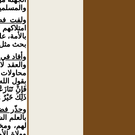
والمسلمين
ولفت فضي
امتلاكهم 
بالأمة، ع
بحث مثل 
وأفاد في 
والعقد لا
محاولات 
بقول الله تعا
فَإِنْ تَنَازَ
ذَلِكَ خَيْرٌ و
وحذّر فضي
بالعلم ا
لهم، ومخا
وولاة الأمر،