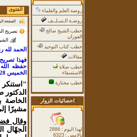
الفتوى
روضة العلم والعلماء
روضـة الـسـلــف
الصفحة ال
خطب الشيخ صالح
تصريح ال
الفوزان
الشي
خطب كتاب التوحيد
الحمد لله ر
مقالات
فهذا تصريح 
حفظه الله 
خطب صلاة
الخميس 28-10-1436هـ، وهذا نقل لنص التصريح:
الاستسقاء
"استنكر ع
خطب مختارة
الدكتور ص
الخاصة ب
احصائيات الزوار
مشيرًا إل
وقال فضيل
الجهّال ا
لهذا اليوم :
2886
بالامس :
6323