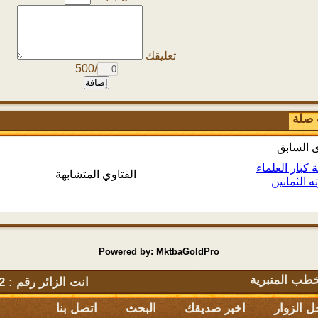
تعليقك
/500
إضافة
 صلة
ى السابق
ة كبار العلماء
الفتاوي المتشابهة
 الثمانين
Powered by: MktbaGoldPro
طب المنبرية
انت الزائر رقم : 2609212 يتصفح الموقع حاليا : 305
 الزوار
اخبر صديقك
البحث
اتصل بنا