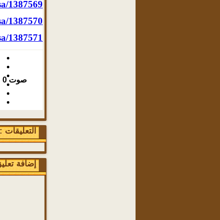
sa/1387569
sa/1387570
sa/1387571
صوت
0
التعليقات : 0 تعلي
إضافة تعلي