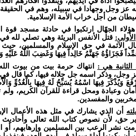
ليصبحوا أداة في أيديهم، وينفذوا أفكارهم العد
ه عز وجل وجهادا في سبيله، وهم في الحقيقة
طان من أجل خراب الأمة الإسلامية.
ؤلاء الجهّال ارتكبوا في حادثة مسجد قوة 
الأولى:
قتل الأنفس البريئة وهي تصلي لله في 
ل الآثمة في حق الإسلام والمسلمين، حيث قال ال
َمِّداً فَجَزَاؤُهُ جَهَنَّمُ خَالِداً فِيهَا وَغَضِبَ اللَّهُ عَلَيْهِ وَل
الثانية هي :
انتهاك حرمة بيت من بيوت الله س
وجل، وذكر اسمه جل جلاله فيها، كما قال في كتابه
ُرْفَعَ وَيُذْكَرَ فِيهَا اسْمُهُ يُسَبِّحُ لَهُ فِيهَا بِالْغُدُوِ
مان وعبادة ومحل قراءة للقرآن الكريم، ولم 
مخربين والمفسدين.
ته
أن الذي يشارك في مثل هذه الأعمال الإر
ير حق، لأن نصوص كتاب الله تعالى وأحاديث ا
مت نشر الرعب بين المسلمين وإرهابهم، أو ا
 أن يكونوا أداة سهلة في أيدي العدو فينفذوا