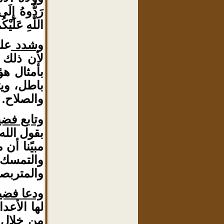
رَدُّوهُ إِلَى
اللّهِ عَلَيْكُم
وشدد
على
لأن ذلك 
بأمثال ه
باطل، ويت
والصلاح.
وتابع فضيل
بقول الله تعال
مبيًنا أن
والتمسك 
والمتربصي
ودعا فضيل
لها الأعد
من خلال 