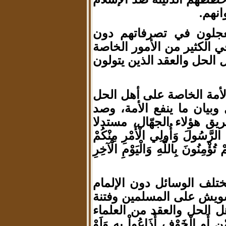
نهم.
عجلون في تصرفاتهم دون
ي الكثير من الأمور الخاصة
 الحل والعقد الذين يتولون
أمة الخاصة على أهل الحل
وبيان ما ينفع الأمة، وصد
ق هؤلاء الجهّال، مستدلا
الرَّسُولَ وَأُولِي الْأَمْرِ مِنْكُمْ
ُؤْمِنُونَ بِاللَّهِ وَالْيَوْمِ الْآخِرِ
تلف الوسائل دون الإلمام
شويش على المسلمين وفتنة
هل الحل والعقد من العلماء
وِ الْخَوْفِ أَذَاعُواْ بِهِ وَلَوْ