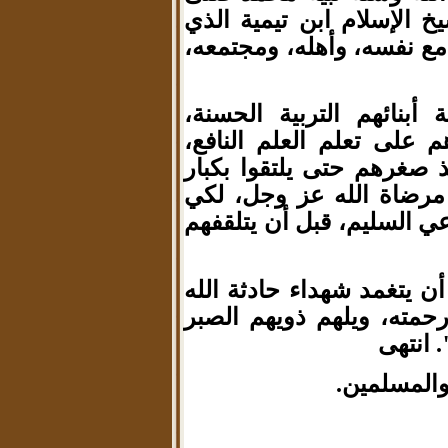
 الإسلام ابن تيمية الذي
 مع نفسه، وأهله، ومجتمعه،
 أبنائهم التربية الحسنة،
 على تعلم العلم النافع،
 صغرهم حتى يلتقوا بكبار
 مرضاة الله عز وجل، لكي
عي السليم، قبل أن يتلقفهم
أن يتغمد شهداء حادثة الله
مته، ويلهم ذويهم الصبر
 انتهى
والمسلمين.