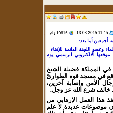
13-08-2015 11:45
10616
زائر
 أجمعين أما بعد:
ء وعضو اللجنة الدائمة للإفتاء –
 موقعها الالكتروني الرسمي يوم
اء في المملكة فضيلة الشيخ
 وقع في مسجد قوة الطوارئ
ال الأمن وإصابة آخرين،
د خالف شرع الله عز وجل.
ذ هذا العمل الإرهابي من
لون موضوعات عديدة لا علم