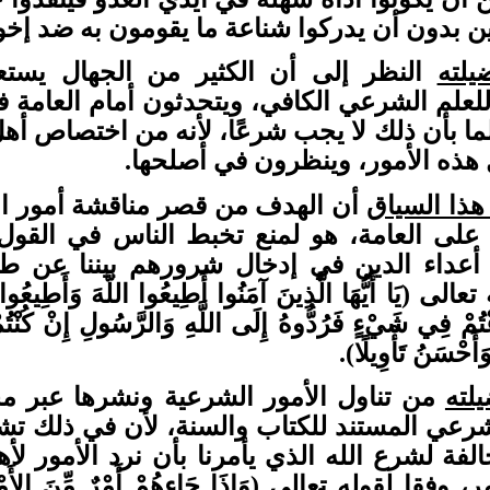
 بدون أن يدركوا شناعة ما يقومون به ضد إخوا
لته
النظر إلى أن الكثير من الجهال يست
للعلم الشرعي الكافي، ويتحدثون أمام العامة ف
لما بأن ذلك لا يجب شرعًا، لأنه من اختصاص أهل
هذه الأمور، وينظرون في أصلحها.
هذا السياق
أن الهدف من قصر مناقشة أمور ال
 على العامة، هو لمنع تخبط الناس في القول 
أعداء الدين في إدخال شرورهم بيننا عن طري
لى (يَا أَيُّهَا الَّذِينَ آمَنُوا أَطِيعُوا اللَّهَ وَأَطِيعُوا 
عْتُمْ فِي شَيْءٍ فَرُدُّوهُ إِلَى اللَّهِ وَالرَّسُولِ إِنْ كُنْتُمْ ت
َأَحْسَنُ تَأْوِيلًا).
لته
من تناول الأمور الشرعية ونشرها عبر مخ
لشرعي المستند للكتاب والسنة، لأن في ذلك ت
لفة لشرع الله الذي يأمرنا بأن نرد الأمور لأ
 وفقا لقوله تعالى (وَإِذَا جَاءهُمْ أَمْرٌ مِّنَ الأَمْنِ أَ