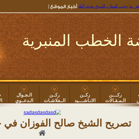
 للوطن، للشيخ عبيد الطوياوي
=> جديد خطب الروضة ۞
خطبة: بعض أضرار سهر اللي
 الخطب المنبرية
ركــــن
ركــن
ركــن
الـجـوال
ص
س
الـمـقـالات
الانـاشــــيد
الــفلاشـات
الـدعــوي
ال
تصريح الشيخ صالح الفوزان في 