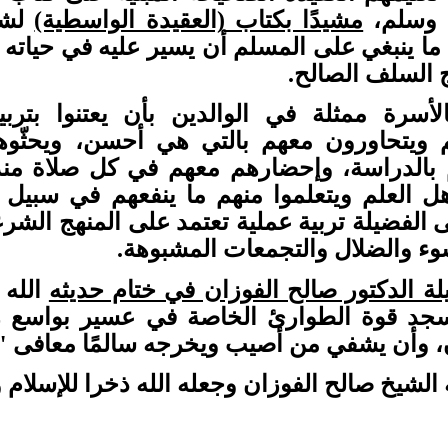
ه وسلم،
مشيدًا بكتاب (العقيدة الواسطية)
لشيخ
 ما ينبغي على المسلم أن يسير عليه في حياته
 السلف الصالح.
أسرة ممثلة في الوالدين بأن يعتنوا بتربية
 ويتحاورون معهم بالتي هي أحسن، ويحثّوهم
م بالدراسة، وإحضارهم معهم في كل صلاة منذ
ل العلم ويتعلموا منهم ما ينفعهم في سبيل
ى الفضيلة تربية عملية تعتمد على المنهج الشر
وء والضلال والتجمعات المشبوهة.
ة الدكتور صالح الفوزان في ختام حديثه
الله 
جد قوة الطوارئ الخاصة في عسير بواسع رح
، وأن يشفي من أصيب ويخرجه سالمًا معافى ".
الشيخ صالح الفوزان وجعله الله ذخرا للإسلام 