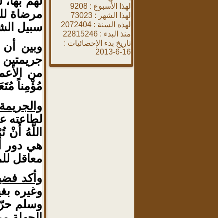
لهم بها، 
لهذا الأسبوع :
9208
مرضاة لل
لهذا الشهر :
73023
لهذه السنة :
2072404
سبيل الشي
منذ البدء :
22815246
تاريخ بدء الإحصائيات :
وبين
أن ه
16-6-2013
جريمتين
من الأعما
مُؤْمِناً مُتَع
والجريمة 
لطاعته عز 
اللَّهُ أَنْ ت
هي دور أ
معاقل لل
وأكد فضيل
وغيره بغ
وسلم حرّ
الجهلة من