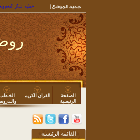
خطبة: شكر النعم وبعض ما يجب
روضة
الصفحة
القران الكريم
الخـطب
الرئيسية
والـدرو
القائمة الرئيسية