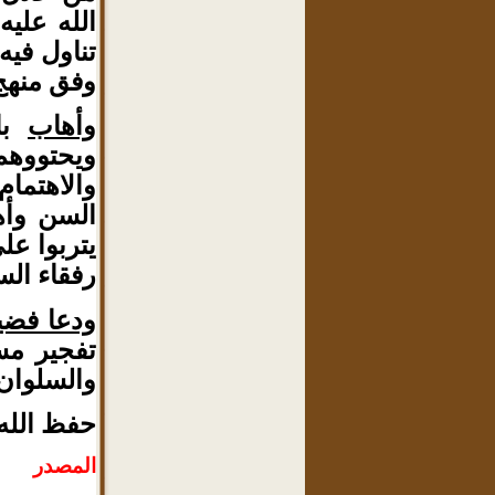
الله علي
تناول فيه
وفق منهج
وأهاب
بال
ويحتووهم
والاهتما
السن وأه
يتربوا عل
رفقاء الس
ودعا فضيل
تفجير مس
والسلوان
حفظ الله 
المصدر