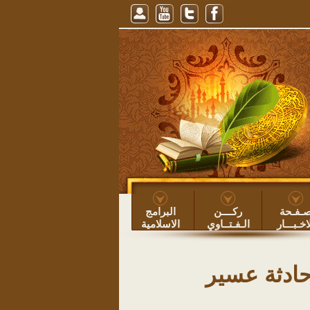
ل ونوم النهار، للشيخ عبيد الطوياوي
=> عبيد بن عساف الطوياوي ۞
خطبة: حفظ ال
ـفـحة
ركــــن
البرامج
اخـبـــار
الـفـتــاوي
الاسلامية
حادثة عسير