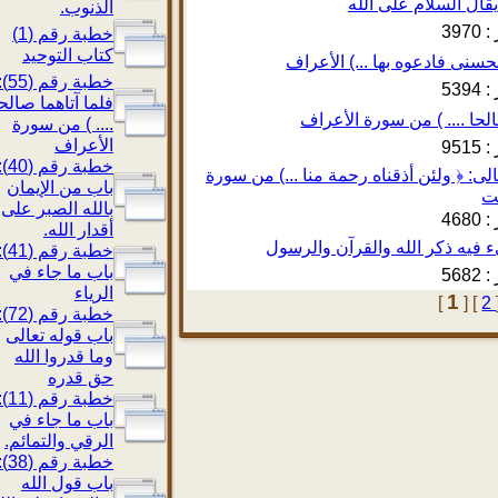
الذنوب.
397
خطبة رقم (1)
كتاب التوحيد
خطبة رقم (55):
539
فلما آتاهما صالحا
.... ) من سورة
الأعراف
951
خطبة رقم (40):
 تعالى: ﴿ ولئن أذقناه رحمة منا ...) من سورة
باب من الإيمان
بالله الصبر على
468
أقدار الله.
خطبة رقم (41):
باب ما جاء في
568
الرياء
1
[
]
خطبة رقم (72):
باب قوله تعالى
وما قدروا الله
حق قدره
خطبة رقم (11):
باب ما جاء في
الرقي والتمائم.
خطبة رقم (38):
باب قول الله