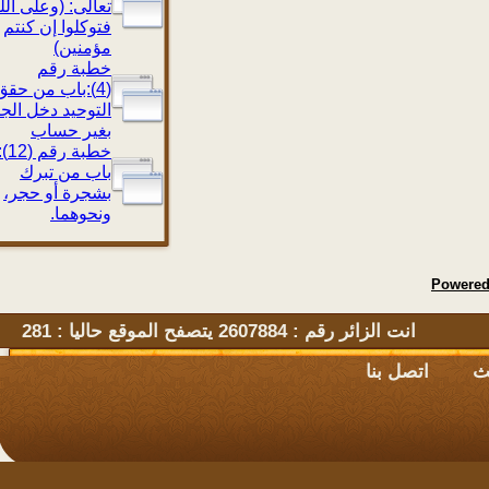
تعالى: (وعلى الله
فتوكلوا إن كنتم
مؤمنين)
خطبة رقم
(4):باب من حقق
التوحيد دخل الجنة
بغير حساب
خطبة رقم (12):
باب من تبرك
بشجرة أو حجر،
ونحوهما.
Powe
انت الزائر رقم : 2607884 يتصفح الموقع حاليا : 281
اتصل بنا