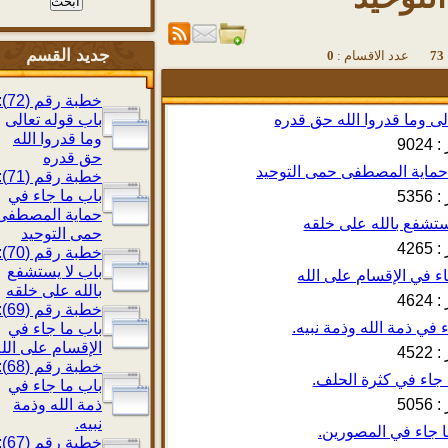
جديد القسم
دد الاقسام :
0
خطبة رقم (72):
باب قوله تعالى
وما قدروا الله
902
حق قدره
خطبة رقم (71):
باب ما جاء في
535
حماية المصطفى
حمى التوحيد
426
خطبة رقم (70):
باب لا يستشفع
بالله على خلقه
462
خطبة رقم (69):
باب ما جاء في
الإقسام على الله
452
خطبة رقم (68):
باب ما جاء في
505
ذمة الله وذمة
نبيه.
خطبة رقم (67):