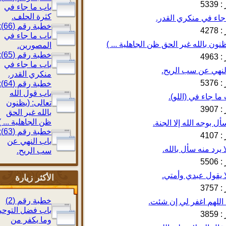
533
باب ما جاء في
كثرة الحلف.
خطبة رقم (66):
427
باب ما جاء في
المصورين.
خطبة رقم (65):
496
باب ما جاء في
منكري القدر.
537
خطبة رقم (64):
باب قول الله
تعالى: (يظنون
390
بالله غير الحق
ظن الجاهلية ... )
خطبة رقم (63):
410
باب النهي عن
سب الريح.
550
الأكثر زيارة
375
خطبة رقم (2)
باب فضل التوحيد
385
وما يكفر من