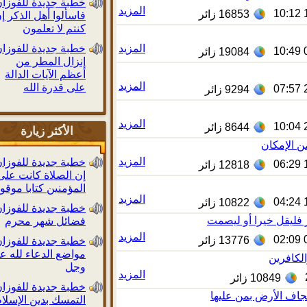
خطبة جديدة للفوزان:
المزيد
16853
زائر
فاسألوا أهل الذكر إن
كنتم لا تعلمون
المزيد
خطبة جديدة للفوزان:
19084
زائر
إنزال المطر من
أعظم الآيات الدالة
المزيد
على قدرة الله
9294
زائر
المزيد
8644
زائر
الأكثر زيارة
لإمكان
المزيد
خطبة جديدة للفوزان:
12818
زائر
إن الصلاة كانت على
المؤمنين كتابا موقوتا
المزيد
10822
زائر
خطبة جديدة للفوزان:
ليقل خيرا أو ليصمت
فضائل شهر محرم
المزيد
13776
زائر
خطبة جديدة للفوزان:
مواضع الدعاء لله عز
افرين
وجل
المزيد
10849
زائر
خطبة جديدة للفوزان:
 الأرض بمن عليها
التمسك بدين الإسلام