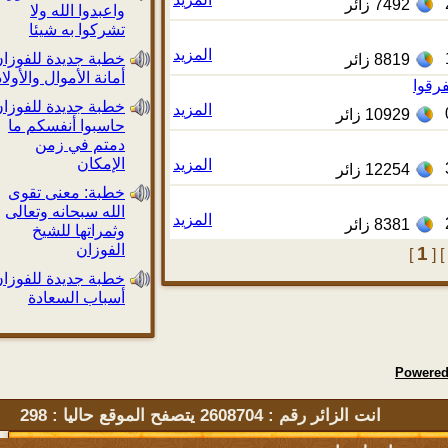
7492
زائر
واعبدوا الله ولا
تشركوا به شيئا
المزيد
خطبة جديدة للفوزان:
8819
زائر
أمانة الأموال والأولاد
وا
خطبة جديدة للفوزان:
المزيد
10929
زائر
حاسبوا أنفسكم ما
دمتم في زمن
الإمكان
المزيد
12254
زائر
خطبة: معنى تقوى
الله سبحانه وتعالى
المزيد
8381
زائر
وثمراتها للشيخ
الفوزان
1
[
خطبة جديدة للفوزان:
أسباب السعادة
Powe
انت الزائر رقم : 2608704 يتصفح الموقع حاليا : 298