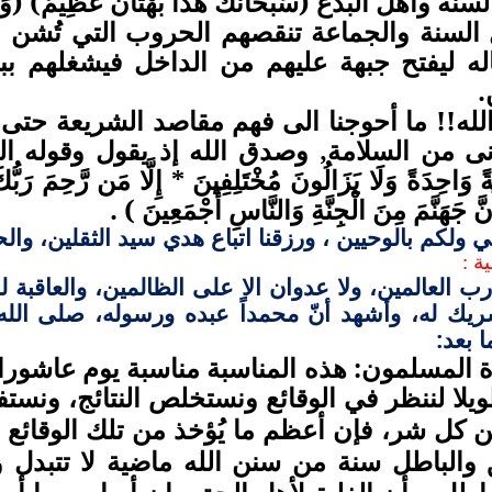
ة وأهل البدع (سُبْحَانَكَ هَٰذَا بُهْتَانٌ عَظِيمٌ) (وَمَا قَ
السنة والجماعة تنقصهم الحروب التي تُشن 
اله ليفتح جبهة عليهم من الداخل فيشغلهم ب
.
ا الله!! ما أحوجنا الى فهم مقاصد الشريعة ح
ى من السلامة, وصدق الله إذ يقول وقوله الحق: ( و
ةً وَاحِدَةً وَلَا يَزَالُونَ مُخْتَلِفِينَ * إِلَّا مَن رَّحِمَ رَبُّكَ
َأَنَّ جَهَنَّمَ مِنَ الْجِنَّةِ وَالنَّاسِ أَجْمَعِينَ ) .
ي ولكم بالوحيين ، ورزقنا اتباع هدي سيد الثقلين، وال
ة :
ب العالمين، ولا عدوان الا على الظالمين، والعاقبة للم
ريك له، وأشهد أنّ محمداً عبده ورسوله، صلى الل
 بعد:
وة المسلمون: هذه المناسبة مناسبة يوم عاشورا
يلا لننظر في الوقائع ونستخلص النتائج
ونستفي
،
عن كل شر
فإن أعظم ما يُؤخذ من تلك الوقائع 
،
 والباطل سنة من سنن الله ماضية لا تتبدل و