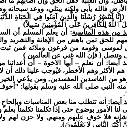
باطل
وأن الغلبة لأهل الحق وإن أصابهم ما أص
،
لأرض فالله يأبى ولكنه يبتلي
ووعد سبحانه وهو
،
َّا لَنَنْصُرُ رُسُلَنَا وَالَّذِينَ آمَنُوا فِي الْحَيَاةِ الدُّنْ
َ ٱللَّهُ لِلْكَافِرِينَ عَلَى ٱلْمُؤْمِنِينَ سَبِيلاً)
ذ من هذه المناسبة
: أن يعلم المسلم أن السا
مهم للحق ثمن باهض من الإهانة والتشريد وال
لموسى وقومه من فرعون وملائه فمن ثبت وت
وتنصل ( فإن الله غني عن العالمين )
ذ أيضا
: أن نعلم – أيها الاخوة – أن أعدائنا 
 هم الأكثر وهم الأخطر
فيُوجب علينا ذلك أن ل
،
وهو من الفاسدين المفسدين, ومن يدّعي الخير
نه النبي صلى الله عليه وسلم بقولها: "أخوف
.
 أيضا
: أنه تتطلب منا بعض المناسبات وبإلحاحٍ
 لنا الأمور بوضوح حتى إذا تكلمنا تكلمنا بعلم و
انه فلا خوف عليهم ومنهم, ولا حزن لهم ولا يندمو
نَّ أَكْثَرَ النَّاسِ لَا يَعْلَمُونَ).