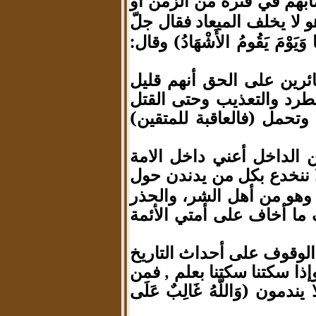
ابهم في فترة من الزمن أو
 لا يخلف الميعاد فقال جلّ
يَا وَيَوْمَ يَقُومُ الأَشْهَادُ) وقال:
ئرين على الحق أنهم قليل
طرد والتعذيب وحتى القتل
حمل (فالعاقبة للمتقين)
من الداخل أعني داخل الامة
ا ننخدع بكل من يدندن حول
 وهو من أهل الشر، والحذر
 ما أخاف على أمتي الأئمة
 الوقوف على أحداث التاريخ
إذا سكتنا سكتنا بعلم , فمن
ن (وَاللَّهُ غَالِبٌ عَلَى