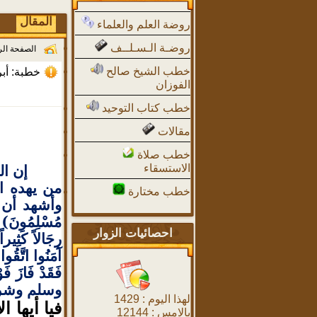
المقال
روضة العلم والعلماء
روضـة الـسـلــف
الصفحة ال
خطب الشيخ صالح
خطبة: أب
الفوزان
خطب كتاب التوحيد
مقالات
خطب صلاة
إن ال
الاستسقاء
من يهده ال
خطب مختارة
وأشهد أن محمدا
مُسْلِمُونَ) .(ي
احصائيات الزوار
رِجَالاً كَثِيراً
آمَنُوا اتَّقُوا
فَقَدْ فَاز
وسلم وشر ا
لهذا اليوم :
1429
فيا أيها 
بالامس :
12144