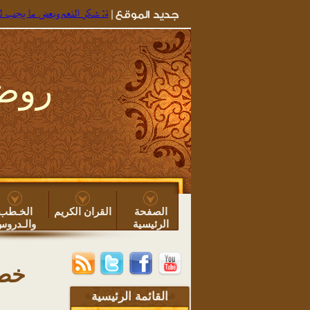
خطبة: شكر النعم وبعض ما يجب للوطن، للشيخ
روضة
الصفحة
القران الكريم
الخـطب
الرئيسية
والـدرو
خطب
القائمة الرئيسية