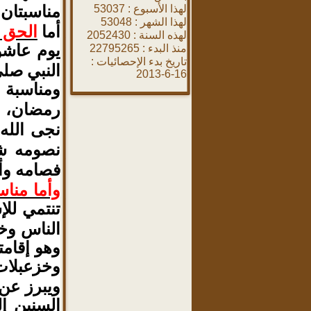
مناسبتان
لهذا الأسبوع :
53037
لهذا الشهر :
53048
أما
الحق 
لهذه السنة :
2052430
يوم عاشو
منذ البدء :
22795265
تاريخ بدء الإحصائيات :
النبي صلى
16-6-2013
ومناسبة ص
رمضان
و
،
نجى الله
نصومه شك
فصامه وأ
وأما مناس
تنتمي للإ
الناس وخ
وهو إقامت
وخزعبلات
ويبرز عن 
السنين إ