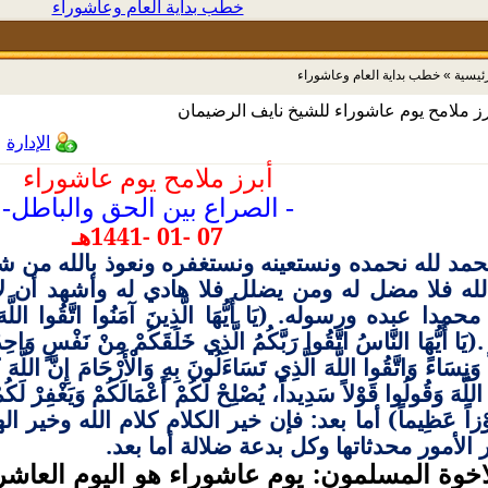
خطب بداية العام وعاشوراء
رئيسية
»
خطب بداية العام وعاشوراء
رز ملامح يوم عاشوراء للشيخ نايف الرضيمان
الإدارة
أبرز ملامح يوم عاشوراء
- الصراع بين الحق والباطل-
07 -01 -1441هـ
حمد لله نحمده ونستعينه ونستغفره ونعوذ بالله من ش
له فلا مضل له ومن يضلل فلا هادي له وأشهد أن لا 
 عبده ورسوله. (يَا أَيُّهَا الَّذِينَ آمَنُوا اتَّقُوا اللَّهَ حَقَّ تُ
َا أَيُّهَا النَّاسُ اتَّقُوا رَبَّكُمُ الَّذِي خَلَقَكُمْ مِنْ نَفْسٍ وَاحِدَة
 وَنِسَاءً وَاتَّقُوا اللَّهَ الَّذِي تَسَاءَلُونَ بِهِ وَالْأَرْحَامَ إِنَّ اللَّهَ ك
 اللَّهَ وَقُولُوا قَوْلاً سَدِيداً، يُصْلِحْ لَكُمْ أَعْمَالَكُمْ وَيَغْفِرْ لَكُ
َ فَوْزاً عَظِيماً) أما بعد: فإن خير الكلام كلام الله و
لأمور محدثاتها وكل بدعة ضلالة أما بعد.
الاخوة المسلمون: يوم عاشوراء هو اليوم العاش