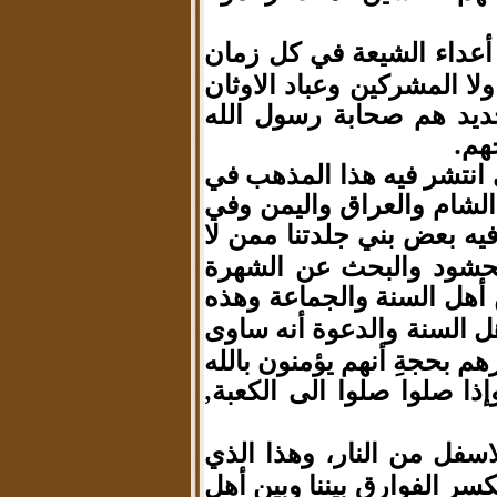
أعداء الشيعة في كل زمان
ا المشركين وعباد الاوثان
حديد هم صحابة رسول الله
هم.
ي انتشر فيه هذا المذهب في
 الشام والعراق واليمن وفي
يه بعض بني جلدتنا ممن لا
الحشود والبحث عن الشهرة
ن أهل السنة والجماعة وهذه
السنة والدعوة أنه ساوى
م بحجةِ أنهم يؤمنون بالله
ذا صلوا صلوا الى الكعبة,
سفل من النار
وهذا الذي
،
سر الفوارق بيننا وبين أهل