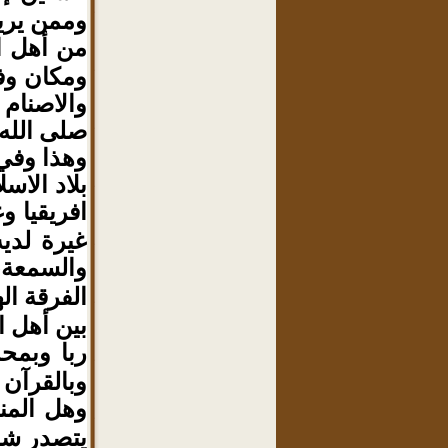
وممن يري
من أهل ا
ومكان وف
والاصنام
صلى الله
وهذا وفي 
بلاد الاس
افريقيا وغ
غيرة لدي
والسمعة
،
الفرقة اله
بين أهل ا
ربا وبمحم
وبالقرآن ك
وهل المنا
يتصدر شاش