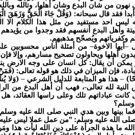
 نهون من شان البدع وشان أهلها
وتالله وبالل
،
 فقد قال سبحانه: (وَقُلْ جَاءَ الْحَقُّ وَزَهَقَ الْبَاطِل
له ليس احد مستفيد من مثل هذا الكلام الا ا
يتة وأهل البدع أنفسهم فقد وجدوا من يؤيدهم
 وكفرياتهم ويُصحّح مذهبهم.
ل –أيها الاخوة– من أمثلة أناس محسوبين ع
يدون أهلها ويحاولون تصحيح مسارهم، وإلا فإن 
 يمكن أن يقال: كل انسان على وجه الارض ينت
دة، فإن الميزان في ذلك هو قوله تعالى: (فَمَنْ كَانَ يَرْ
ِحًا) – هذا هو المتابعة للدليل الشرعي – (وَلا يُشْرِكْ ب
 النية لله تعالى-، فهب أن أهل البدع من ال
ل كانت عباداتهم تلك وعلى راسها العقائد، ه
 وسلم؟
 فما بينها وبين هدي النبي صلى الله عليه وسلم
لى الله عليه وسلم: "من عمل عملا ليس عليه أ
له ما هذه الجرأة على دين الله ليأت هذا ومَ