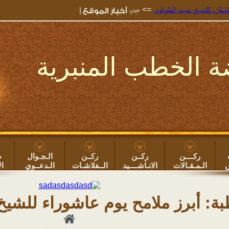
 عبيد الطوياوي
=> جديد خطب الروضة ۞
خطبة: بعض أضرار سهر الليل ونوم النهار
 الخطب المنبرية
ركــــن
ركــن
ركــن
الـجـوال
ص
س
الـمـقـالات
الانـاشــــيد
الــفلاشـات
الـدعــوي
ال
ة: أبرز ملامح يوم عاشوراء للشيخ