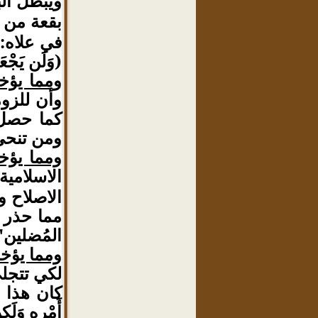
ويُبطل ال
بقعة من ا
في علاه: (إِن
(وَلَن يَجْعَل
ومما يؤخ
وأن للزو
كما حصل 
ومن تنحى 
ومما يؤخ
الاسلامية
الاصلاح 
مما حذر م
المُضلين"
ومما يؤخذ
لكي تتجلى
كان هذا ش
أَمْرِهِ وَلَكِ