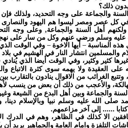
دون ذلك؟
لسنة والجماعة على وجه التحديد
ولذلك فإن 
،
ي كل عصر ومصر ليسوا هم اليهود والنصارى ول
 ولكنهم أهل السنة والجماعة, وعلى وجه الت
 عليه وسلم ورضي عنهم وكل من سار على نهج
هذه المناسبة – أيها الاخوة – وفي الوقت الذ
لام والمسلمين انتشار النار في الهشيم في بلاد
يرها كثير وكثير
وفي الوقت أيضا الذي يُنادي ف
،
ه على العقيدة ولا يهمه سوى كثرة الاتباع و
وتتبع الغرائب من الاقوال ينادون بالتقارب بي
الكة
والأعجب من ذلك أن بعض من ينسب لأهل 
،
لسنة والجماعة وبين أهل البدع من الشيعة وغيره
د صلى الله عليه وسلم نبيا وبالإسلام دينا
وإ
،
تابا ...... إلى آخر مزاعمهم.
فقين الا كذلك في الظاهر
وهم في الدرك الا
،
ات التلفزة وامام العامة والجماهير يريد أن يك