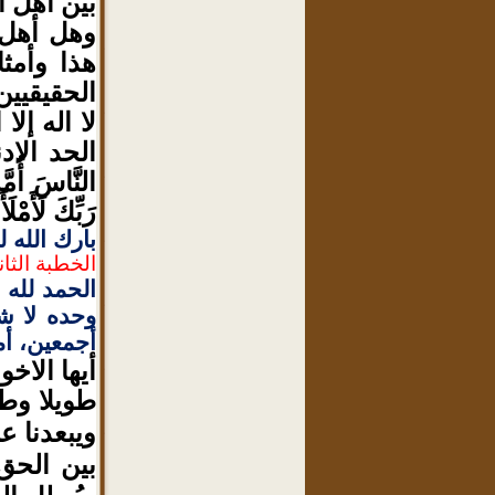
بين أهل السن
وهل أهل 
هذا وأمث
الحقيقيين
لا اله إل
الحد الادن
النَّاسَ أُمَّ
رَبِّكَ لَأَمْل
بارك الله ل
الخطبة الثاني
الحمد لله ر
وحده لا ش
أجمعين، أما
أيها الاخ
طويلا وطو
ويبعدنا 
بين الحق