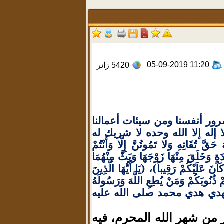
05-09-2019 11:20
5420
زائر
رور أنفسنا ومن سيئات أعمالنا
إله إلا الله وحده لا شريك له
قَاتِهِ وَلا تَمُوتُنَّ إِلَّا وَأَنْتُمْ
ٍ وَخَلَقَ مِنْهَا زَوْجَهَا وَبَثَّ مِنْهُمَا
َانَ عَلَيْكُمْ رَقِيباً)، (يَا أَيُّهَا الَّذِينَ
مْ ذُنُوبَكُمْ وَمَنْ يُطِعِ اللَّهَ وَرَسُولَهُ
خير الهدي هدي محمد صلى الله عليه
ر من شهر الله المحرم
فيه
،