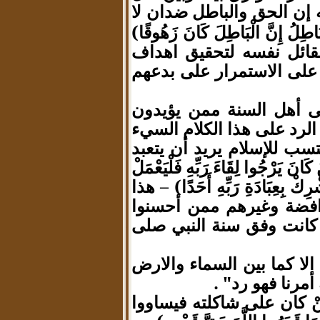
ه إن الحق والباطل ضدان لا
ُ إِنَّ الْبَاطِلَ كَانَ زَهُوقًا)
لقائل نفسه لتحقيق اهداف
 على الاستمرار على بدعهم
لى أهل السنة ممن يؤيدون
الرد على هذا الكلام السيء
سب للإسلام يريد أن يتعبد
جُوا لِقَاءَ رَبِّهِ فَلْيَعْمَلْ
ِعِبَادَةِ رَبِّهِ أَحَدًا) – هذا
رافضة وغيرهم ممن أحسنوا
ل كانت وفق سنة النبي صلى
 الا كما بين السماء والارض
مرنا فهو رد" .
نْ كان على شاكلته فيساووا