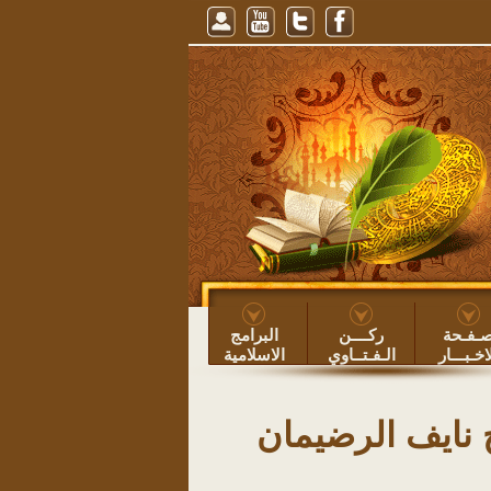
، للشيخ عبيد الطوياوي
=> عبيد بن عساف الطوياوي ۞
خطبة: حفظ الأوقات ودفع ال
ـفـحة
ركــــن
البرامج
اخـبـــار
الـفـتــاوي
الاسلامية
 نايف الرضيمان