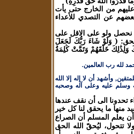
دَرُوا اللَّهَ حَقَّ قَدْرِهِ)
عليهم من الخارج حتى يأت
بعضهم عن التصدي للأعداء
تى نحصل ولو على الاقل على
َلَوْ شَاءَ رَبُّكَ لَجَعَلَ
 وَلِذَٰلِكَ خَلَقَهُمْ وَتَمَّتْ كَلِمَةُ
حمد لله رب العالمين.
تقين, وأشهد أن لا إله إلا الله
ه وسلم عليه وعلى آله وصحبه
ء تحدونا الى أن نقف عندها
د منها ما يحقق لنا كل خير
أن يعلم المسلم أن الصراع
لا تتحول
ليُحقّ الله الحق
،