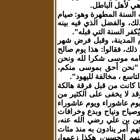
ي لأهل الباطل.
 السنة المطهرة وهو: صيام
لك
والفضل الذي فيه بينه
،
كفر السنة التي قبله".
المدينة
وقبل فرض شهر
،
ذلك
فقالوا: هذا يوم صالح
،
مه موسى شكرا لله ونحن
 "نحن أحق بموسى منكم
،
لتاسع
مخالفة لليهود".
،
 كانت من قبل فرقة هالكة
د لا يخفى على الكثير من
يوم عاشوراء ويوم عاشوراء
وصياح ونياح وبدع وخرافات
ن بن علي رضي الله عنه
،
هم أمر ينادون به منذ مئات
منهم الحسين
هكذا زعموا،
،