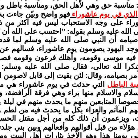
: مناسبة حق وهي لأهل الحق
ومناسبة باطل وه
،
الذي في يوم عاشوراء
فهو واضح وبيّن جاءت به
راء على وجه الاستحباب ليس فيه اكثر من ذ
 الله عليه وسلم بقوله: "احتسب على الله أن يُ
يامه أن النبي صلى الله عليه وسلم لما قدم 
جد اليهود يصومون يوم عاشوراء
فسالهم عن 
،
 فيه موسى وقومه
وأهلك فرعون وقومه فصا
،
را لله تعالى
فقال صلى الله عليه وسلم:
،
مر بصيامه
وقال: لئن بقيت إلى قابل لاصومن ا
،
بة الباطل
التي حدثت في يوم عاشوراء هي ما
سلام والاسلام منها براء وهي فرقة الرافضة
وق
،
صوصا المتابعين منهم ما يحدث منهم في ليلة 
هم المآتم والعزاء بكل ما يحدث فيه من لطم 
ويزعمون أن ذلك كله من أجل مقتل الحسي
،
هؤلاء من قبل أقوالهم وأفعالهم وبين بني جلدت
لى يومنا هذا وهو الأخذ بثارات أهل البيت و