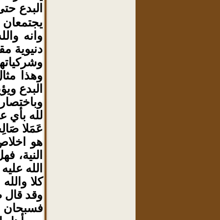
البدع حتى
يجتمعان أبدا
وانه وال
دنيوية مق
وشركياتهم
وهذا مثا
البدع ويؤ
وباختصار
لله بأي عبا
عَمَلا صَال
هو اخلاص
النية، فه
الله عليه
كلا والله
وقد قال ص
فسبحان ال