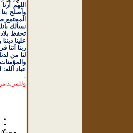
اللهم أرنا 
وأصلح بنا 
المجتمع صغا
نسألك بأنك 
تحفظ بلادن
علينا ديننا
ربنا آتنا ف
لنا من لدن
والمؤمنات 
عباد الله:
.
وللمزيد من
صوت
0