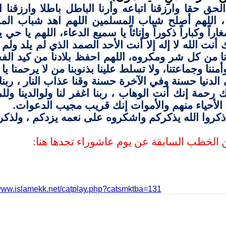
الحق حقا وارزقنا اتباعه وأرنا الباطل باطلا وارزقنا ا
، اللهم أصلح شباب المسلمين اللهم اهد شباب المسل
راً وكباراً ذكوراً وإناثاً يا سميع الدعاء، اللهم يا حي ي
أنت الله لا إله إلا أنت الأحد الصمد الذي لم يلد ولم 
ا من كل شر ومكروه، اللهم احفظ بلادنا من كيد الف
 وأمننا وجماعتنا، ولا تسلط علينا بذنوبنا من لا يرحمنا ي
ي الدنيا حسنة وفي الآخرة حسنة وقنا عذاب النار ، ربنا 
ك رحمة إنك أنت الوهاب ، ربنا اغفر لنا ولوالدينا و
الأحياء منهم والأموات إنك قريب مجيب الدعوات.
 اذكروا الله يذكركم واشكروه على نعمه يزدكم ، ولذكر 
 الخطب السابقة عن يوم عاشوراء تجدها هنا:
/www.islamekk.net/catplay.php?catsmktba=131