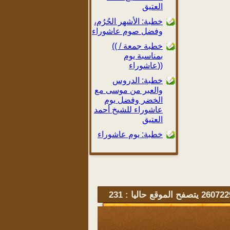
العتيق
خطبة: الأشهر الحُرُم،
وفضل صوم عاشوراء
(( خطبة جمعة /
بمناسبة يوم
عاشوراء))
خطبة: الدروس
والعبر من موسى مع
الخضر وفضل يوم
عاشوراء للشيخ أحمد
العتيق
خطبة: يوم عاشوراء