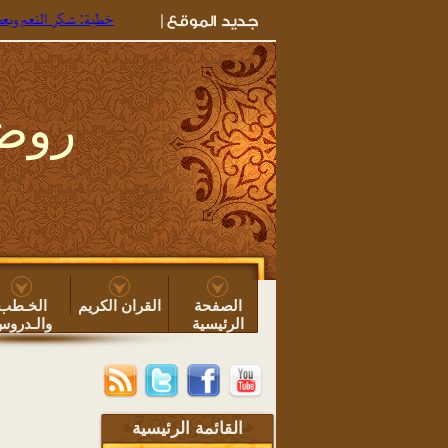
خطبة: شكر النعم وبعض ما ي
روضة
الصفحة
القران الكريم
الخـطب
الرئيسية
والـدرو
القائمة الرئيسية