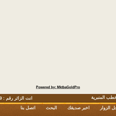
Powered by: MktbaGoldPro
طب المنبرية
انت الزائر رقم : 2607229 يتصفح الموقع حاليا : 231
 الزوار
اخبر صديقك
البحث
اتصل بنا