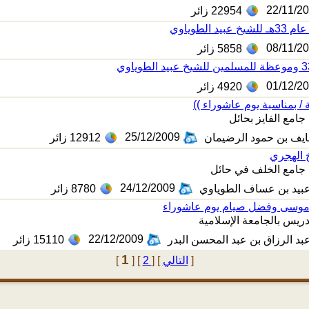
22/11/2
22954
زائر
يد الطوياوي
08/11/2
5858
زائر
01/12/2
4920
زائر
امع الفايز بحائل
25/12/2009
نايف بن حمود الرضيمان
12912
زائر
خ الهجري
جامع الخلف في حائل
24/12/2009
عبيد بن عساف الطوياوي
8780
زائر
موسى وفضل صيام يوم عاشوراء
دريس بالجامعة الإسلامية
22/12/2009
عبد الرزاق بن عبد المحسن البدر
15110
زائر
1
]
التالي
[
]
2
[
]
[