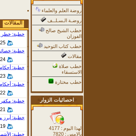
روضة العلم والعلماء
روضـة الـسـلــف
المقالات
خطب الشيخ صالح
خطبة: خطر ال
الفوزان
0:34
خطب كتاب التوحيد
خطبة: خصائص 
مقالات
1:46
خطب صلاة
خطبة: أحكام 
الاستسقاء
2:42
خطب مختارة
خطبة: أحكام 
4:02
احصائيات الزوار
خطبة: مكفرا
8:43
خطبة: أبرز م
1:20
لهذا اليوم :
4177
بالامس :
7820
خطبة: الأشهر 