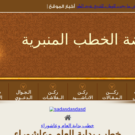
جب للوطن، للشيخ عبيد الطوياوي
=> جديد خطب الروضة ۞
خطبة: بعض أضرار سهر ا
 الخطب المنبرية
ركــــن
ركــن
ركــن
الـجـوال
ص
س
الـمـقـالات
الانـاشــــيد
الــفلاشـات
الـدعــوي
ال
خطب بداية العام وعاشوراء
خطب بداية العام وعاشوراء