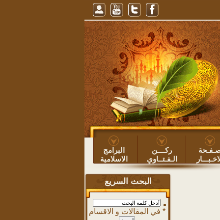
لليل ونوم النهار، للشيخ عبيد الطوياوي
=> عبيد بن عساف الطوياوي ۞
خطبة: حفظ
ـفـحة
ركــــن
البرامج
اخـبـــار
الـفـتــاوي
الاسلامية
البحث السريع
في المقالات و الاقسام *