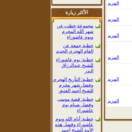
المزيد
الأكثر زيارة
المزيد
مجموعة خطب عن
شهر الله المحرم
المزيد
ويوم عاشوراء
خطبة جمعة عن
العام الهجري الجديد
المزيد
خطبة: يوم عاشوراء
للشيخ عبدالرزاق
البدر
المزيد
خطبة: التأريخ الهجري
وفضل شهر محرم
للشيخ أحمد العتيق
خطبة: قصة موسى
المزيد
وفضل صيام يوم
عاشوراء
خطبة: أيام الله ويوم
عاشوراء وفضل هذه
الأمة للشيخ أحمد