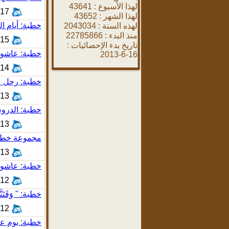
لهذا الأسبوع :
43641
1:12
لهذا الشهر :
43652
خطبة: أيام ا
لهذه السنة :
2043034
منذ البدء :
22785866
0:17
تاريخ بدء الإحصائيات :
خطبة: عاشورا
16-6-2013
9:43
خطبة: رحل ع
8:45
خطبة: الدرو
0:05
مجموعة خطب 
1:12
خطبة: عاشورا
012
خطبة: " وَفَتَ
012
خطبة: يوم عا