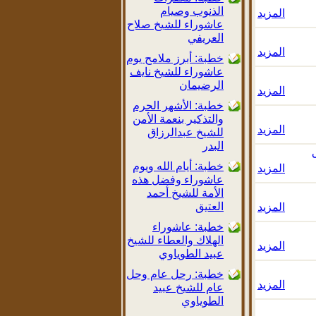
الذنوب وصيام
المزيد
عاشوراء للشيخ صلاح
العريفي
المزيد
خطبة: أبرز ملامح يوم
عاشوراء للشيخ نايف
الرضيمان
المزيد
خطبة: الأشهر الحرم
والتذكير بنعمة الأمن
المزيد
للشيخ عبدالرزاق
البدر
خطبة: أيام الله ويوم
المزيد
عاشوراء وفضل هذه
الأمة للشيخ أحمد
العتيق
المزيد
خطبة: عاشوراء
الهلاك والعطاء للشيخ
المزيد
عبيد الطوياوي
خطبة: رحل عام وحل
المزيد
عام للشيخ عبيد
الطوياوي