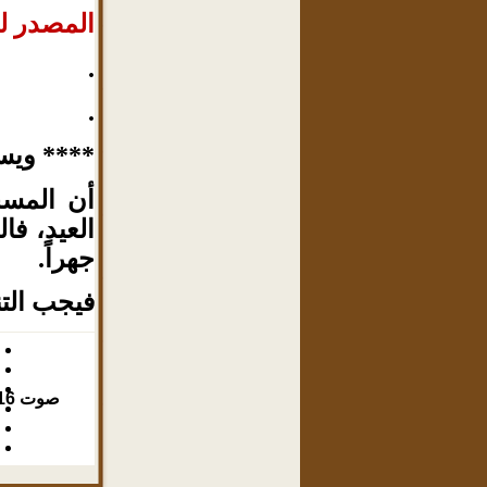
المصدر لقا
.
.
**** ويست
أن المسج
العيد، فا
جهراً.
فيجب التن
صوت
16