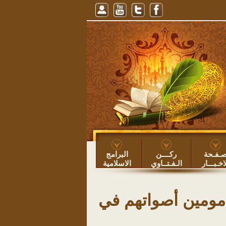
لليل ونوم النهار، للشيخ عبيد الطوياوي
=> عبيد بن عساف الطوياوي ۞
خطبة: حفظ
ـفـحة
ركــــن
البرامج
اخـبـــار
الـفـتــاوي
الاسلامية
أمومين أصواتهم في