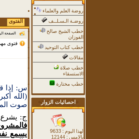
روضة العلم والعلماء
روضـة الـسـلــف
الفتوى
خطب الشيخ صالح
الصفحة ال
الفوزان
فتوى مهمة
خطب كتاب التوحيد
مقالات
خطب صلاة
الاستسقاء
خطب مختارة
س: إذا قا
(الله أكب
احصائيات الزوار
صوت المأم
ج: يشرع 
فالمشروع
لهذا اليوم :
9633
يسمع نفس
بالامس :
12144