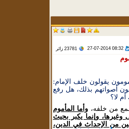
27-07-2014 08:32
23781
زائر
وم
أمومون يقولون خلف الإمام:
فعون أصواتهم بذلك، هل رفع
أم لا؟
سمع من خلفه،
وأما المأموم
وغيرها، وإنما يكبر بحيث
ين من الإحداث في الدين،