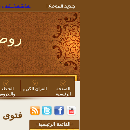
خطبة: شكر النعم وبعض ما 
روضة
الصفحة
القران الكريم
الخـطب
الرئيسية
والـدرو
فتوى م
القائمة الرئيسية