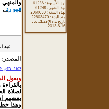
والمنهي ع
لهذا الأسبوع :
61236
لهذا الشهر :
61249
فهو رد
.
لهذه السنة :
2060630
منذ البدء :
22803470
تاريخ بدء الإحصائيات :
16-6-2013
عبد ال
المصدر:
&PageID=2103
ويقول الش
بالقراءة 
لصلاة الج
بعضهم إذا
وهذا خطأ,