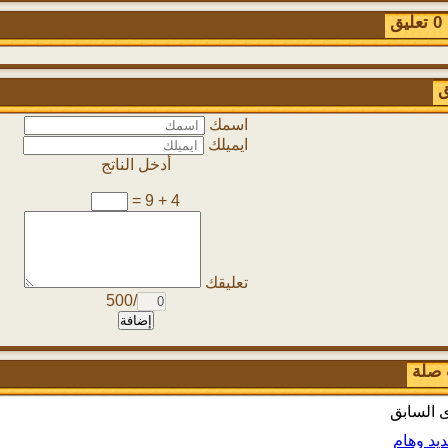
ق
ق
اسمك
ايميلك
أدخل الناتج
4 + 9 =
تعليقك
/500
إضافة
 صلة
ى السابق
يد وهام