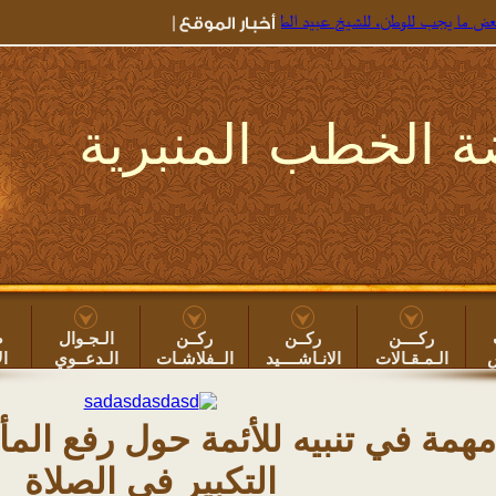
يجب للوطن، للشيخ عبيد الطوياوي
=> جديد خطب الروضة ۞
خطبة: بعض أضرار سهر ا
 الخطب المنبرية
ركــــن
ركــن
ركــن
الـجـوال
ص
س
الـمـقـالات
الانـاشــــيد
الــفلاشـات
الـدعــوي
ال
همة في تنبيه للأئمة حول رفع الم
التكبير في الصلاة