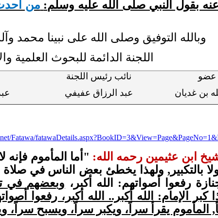
نه بقول النبي صلى الله عليه وسلم:
من أحدث 
وبالله التوفيق وصلى الله على نبينا محمد وآ
اللجنة الدائمة للبحوث العلمية والإ
عضو
نائب رئيس اللجنة
له بن غديان
عبد الرزاق عفيفي
عبد
fta.net/Fatawa/fatawaDetails.aspx?BookID=3&View=Page&PageNo=1
يخ ابن عثيمين رحمه الله:
"أما المأموم فإنه لا
ولا بالتكبير, ولهذا يخطئ بعض الناس في صلاة ا
نازة رفعوا أصواتهم: الله أكبر،
وبعضهم في تكب
 كبر الإمام: الله أكبر.. الله أكبر، رفعوا أصوا
 المأموم يقرأ سراً، ويكبر سراً، ويسبح سراً، وي